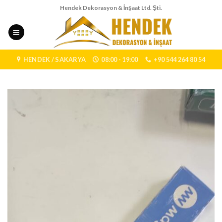
Skip
Hendek Dekorasyon & İnşaat Ltd. Şti.
to
content
HENDEK / SAKARYA
08:00 - 19:00
+90 544 264 80 54